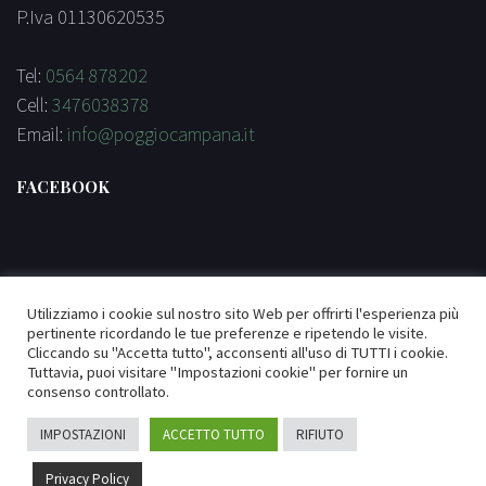
P.Iva 01130620535
Tel:
0564 878202
Cell:
3476038378
Email:
info@poggiocampana.it
FACEBOOK
Utilizziamo i cookie sul nostro sito Web per offrirti l'esperienza più
replica breitling
pertinente ricordando le tue preferenze e ripetendo le visite.
Cliccando su "Accetta tutto", acconsenti all'uso di TUTTI i cookie.
Tuttavia, puoi visitare "Impostazioni cookie" per fornire un
consenso controllato.
IMPOSTAZIONI
ACCETTO TUTTO
RIFIUTO
Ottimizzazione
Indicizzazione
by Piramedia.it
privacy
Privacy Policy