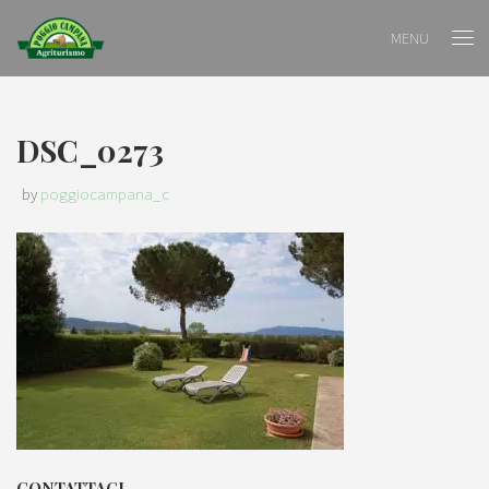
MENU
DSC_0273
by
poggiocampana_c
CONTATTACI