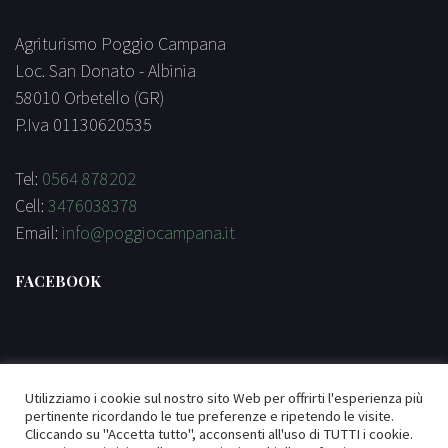
Agriturismo Poggio Campana
Loc. San Donato - Albinia
58010 Orbetello (GR)
P.Iva 01130620535
Tel:
0564 878202
Cell:
3476038378
Email:
info@poggiocampana.it
FACEBOOK
Utilizziamo i cookie sul nostro sito Web per offrirti l'esperienza più
replica breitling
pertinente ricordando le tue preferenze e ripetendo le visite.
Cliccando su "Accetta tutto", acconsenti all'uso di TUTTI i cookie.