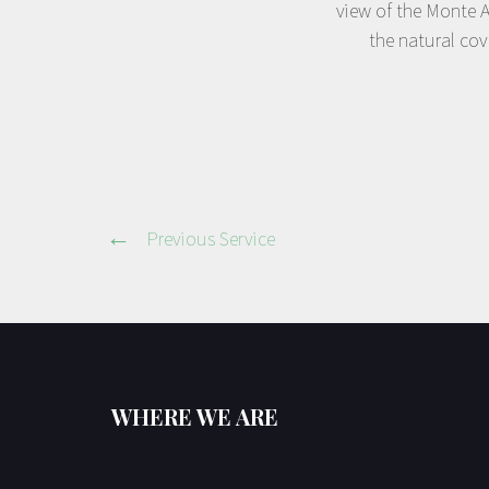
view of the Monte A
the natural co
Previous Service
WHERE WE ARE