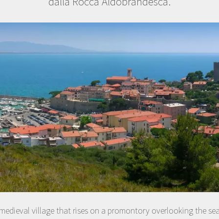
dalla Rocca Aldobrandesca.
medieval village that rises on a promontory overlooking the sea