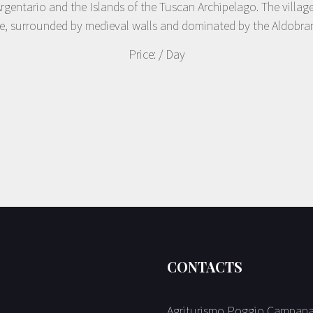
rgentario and the Islands of the Tuscan Archipelago. The villag
ve, surrounded by medieval walls and dominated by the Aldobran
Price:
/ Day
CONTACTS
Agriturismo Poggio Campan