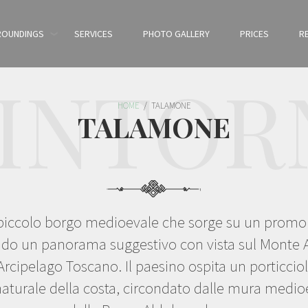
ROUNDINGS
SERVICES
PHOTO GALLERY
PRICES
R
INTOR
HOME
/
TALAMONE
TALAMONE
'
iccolo borgo medioevale che sorge su un promon
do un panorama suggestivo con vista sul Monte A
’Arcipelago Toscano. Il paesino ospita un porticcio
naturale della costa, circondato dalle mura medi