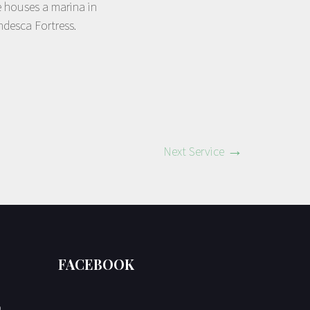
e houses a marina in
desca Fortress.
Next Service
FACEBOOK
a