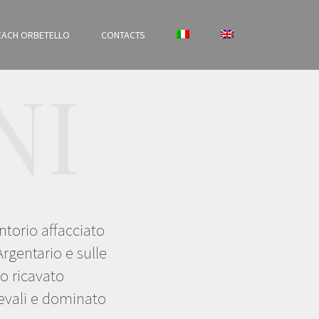
EACH ORBETELLO
CONTACTS
NI
torio affacciato
rgentario e sulle
lo ricavato
oevali e dominato